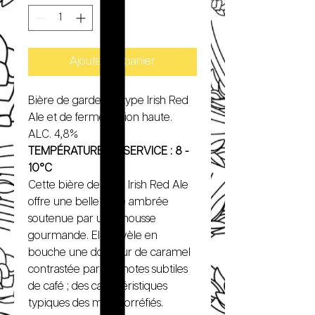
Ajouter au panier
Bière de garde, de type Irish Red
Ale et de fermentation haute.
ALC. 4,8%
TEMPÉRATURE DE SERVICE : 8 -
10°C
Cette bière de type Irish Red Ale
offre une belle robe ambrée
soutenue par une mousse
gourmande. Elle révèle en
bouche une douceur de caramel
contrastée par des notes subtiles
de café ; des caractéristiques
typiques des malts torréfiés.