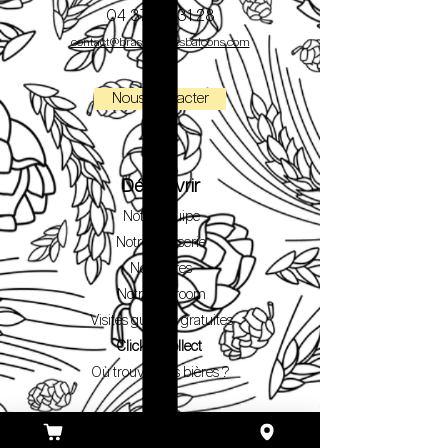
04 37 06 31 28
contact@brasseriedesbalcons.com
Nous contacter
Découvrir
Notre équipe
Notre brasserie
Nos bières
Notre Taproom
Visites guidées gratuites
Click & Collect
Où trouver nos bières ?
Blog