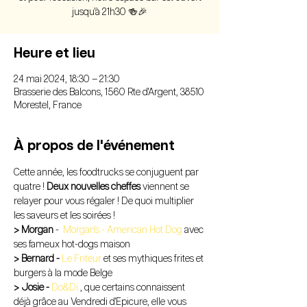
jusqu'à 21h30 🍻🎉
Heure et lieu
24 mai 2024, 18:30 – 21:30
Brasserie des Balcons, 1560 Rte d'Argent, 38510
Morestel, France
À propos de l'événement
Cette année, les foodtrucks se conjuguent par 
quatre ! 
Deux nouvelles cheffes
 viennent se 
relayer pour vous régaler ! De quoi multiplier 
les saveurs et les soirées !
> Morgan
 - 
 Morgan's - American Hot Dog
 avec 
ses fameux hot-dogs maison
> Bernard - 
Le Friteur 
et ses mythiques frites et 
burgers à la mode Belge
> Josie - 
Do&Di
 , que certains connaissent 
déjà grâce au Vendredi d'Epicure, elle vous 