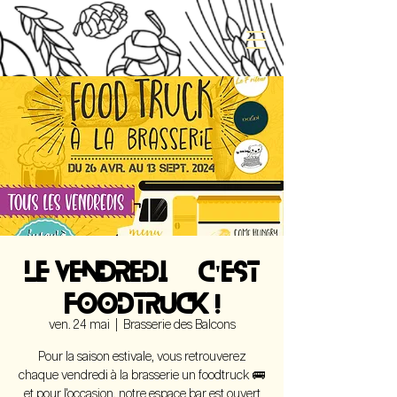
LE VENDREDI, C'EST
FOODTRUCK !
ven. 24 mai
  |  
Brasserie des Balcons
Pour la saison estivale, vous retrouverez
chaque vendredi à la brasserie un foodtruck 🚌
et pour l'occasion, notre espace bar est ouvert