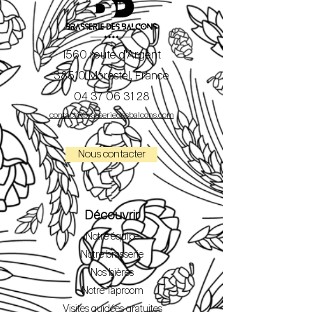
1560 route d'Argent
38510 Morestel, France
04 37 06 31 28
contact@brasseriedesbalcons.com
Nous contacter
Découvrir
Notre équipe
Notre brasserie
Nos bières
Notre Taproom
Visites guidées gratuites