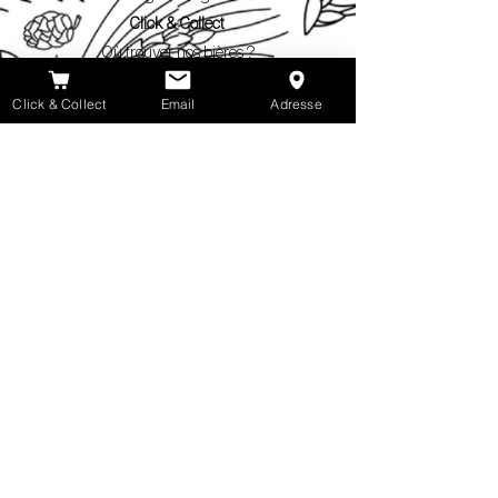
Click & Collect
Où trouver nos bières ?
Blog
Click & Collect
Email
Adresse
Espace Pro
Gipsy brewing
Réservation d'espace
Contact Pro
Espace Presse
Réseaux sociaux
Facebook
Instagram
LinkedIn
Agenda