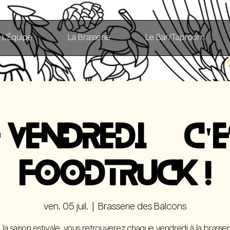
L'Équipe
La Brasserie
Le Bar/Taproom
E VENDREDI, C'E
FOODTRUCK !
ven. 05 juil.
  |  
Brasserie des Balcons
 la saison estivale, vous retrouverez chaque vendredi à la brasser