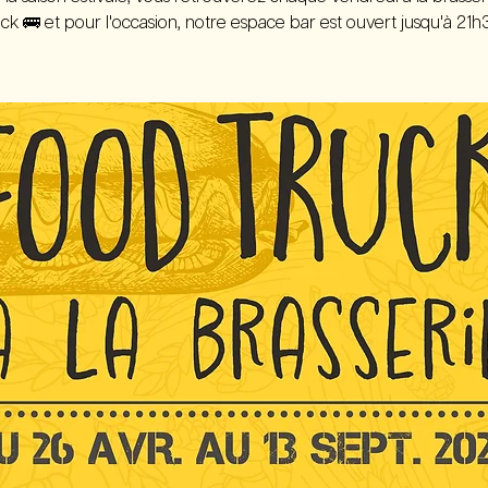
ck 🚌 et pour l'occasion, notre espace bar est ouvert jusqu'à 21