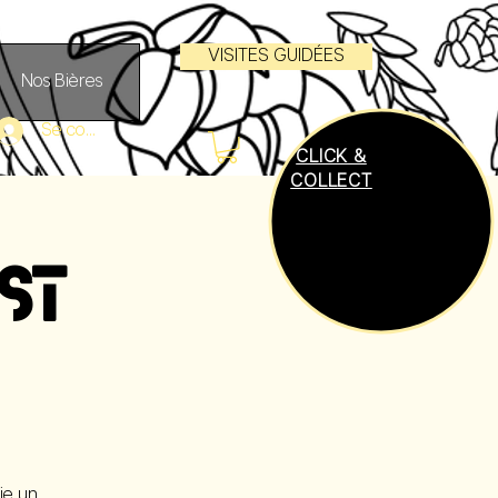
VISITES GUIDÉES
Nos Bières
Se connecter
CLICK &
COLLECT
ST
ie un