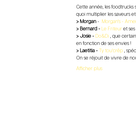
Cette année, les foodtrucks 
quoi multiplier les saveurs et 
> Morgan
 - 
 Morgan's - Ame
> Bernard - 
Le Friteur 
et ses
> Josie - 
Do&Di
 , que certai
en fonction de ses envies !
> Laetitia - 
Ty tou'crêp
 , spé
On se réjouit de vivre de n
Afficher plus