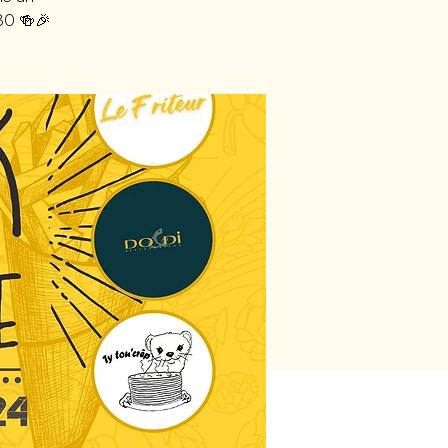
h30 🍻🎉