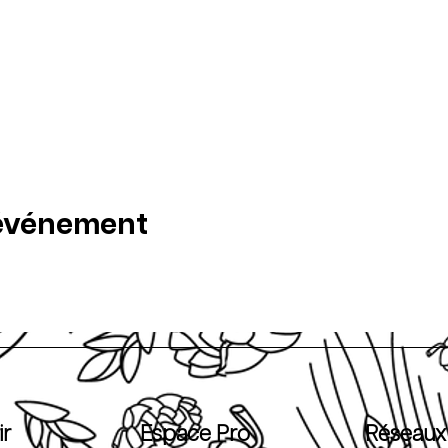
 événement
ir
Espace Pro
Réseaux