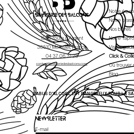
Notre équi
Notre brass
Nos bières
1560 route d'Argent
Notre Tapr
38510 Morestel, France
Visites guid
04 37 06 31 28
Click & Coll
contact@brasseriedesbalcons.com
Où trouver 
Blog
L'ABUS D'ALCOOL EST DANGEREUX POUR LA 
Newsletter
E-mail