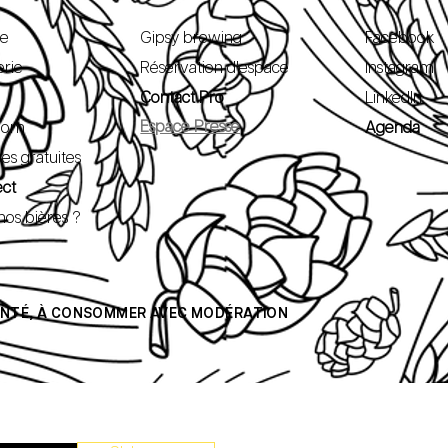
pe
Gipsy brewing
Facebook
erie
Réservation d'espace
Instagram
Contact Pro
LinkedIn
Espace Presse
oom
Agenda
ées gratuites
ect
nos bières ?
SANTÉ, À CONSOMMER AVEC MODÉRATION