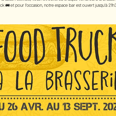
ck 🚌 et pour l'occasion, notre espace bar est ouvert jusqu'à 21