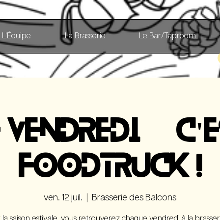
L'Équipe
La Brasserie
Le Bar/Taproom
E VENDREDI, C'E
FOODTRUCK !
ven. 12 juil.
  |  
Brasserie des Balcons
 la saison estivale, vous retrouverez chaque vendredi à la brasser