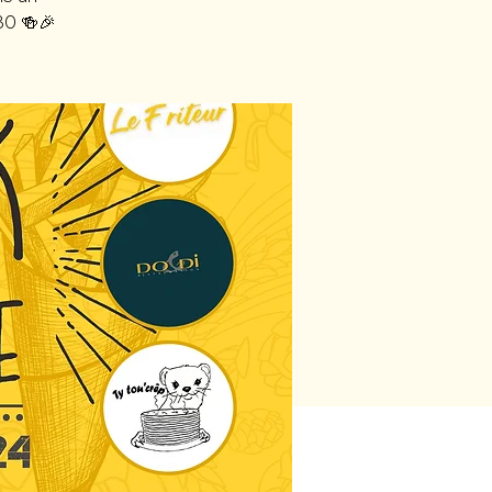
h30 🍻🎉