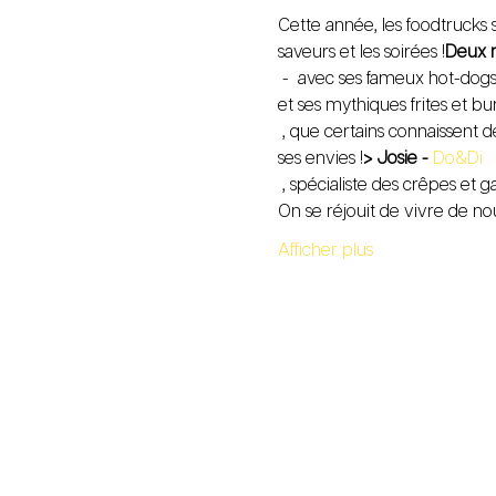
Cette année, les foodtrucks 
saveurs et les soirées !
Deux n
 - 
 avec ses fameux hot-dog
et ses mythiques frites et b
 , que certains connaissent déjà grâce au Vendredi d'Epicure, elle vous régalera de Tapas et autres délices en fonction de 
ses envies !
> Josie - 
Do&Di
 , spécialiste des crêpes et g
On se réjouit de vivre de n
Afficher plus