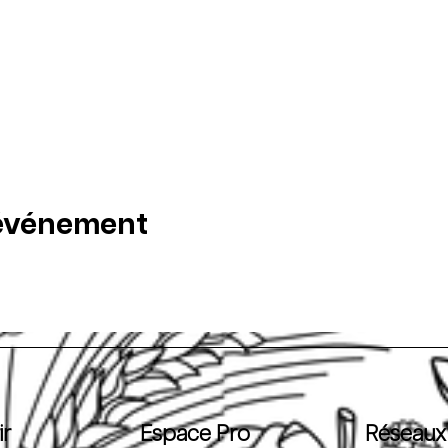
 événement
ir
Espace Pro
Réseaux