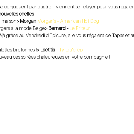
se conjuguent par quatre ! 
 viennent se relayer pour vous régaler 
ouvelles cheffes
s maison
> Morgan
 Morgan's - American Hot Dog
urgers à la mode Belge
> Bernard - 
Le Friteur 
alettes bretonnes !
> Laetitia - 
Ty tou'crêp
ouveau ces soirées chaleureuses en votre compagnie !