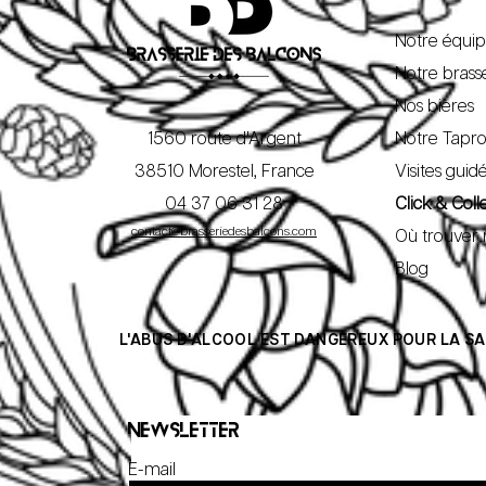
Notre équi
Notre brass
Nos bières
1560 route d'Argent
Notre Tapr
38510 Morestel, France
Visites guid
04 37 06 31 28
Click & Coll
contact@brasseriedesbalcons.com
Où trouver 
Blog
L'ABUS D'ALCOOL EST DANGEREUX POUR LA 
Newsletter
E-mail