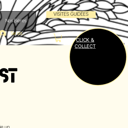
VISITES GUIDÉES
Nos Bières
Se connecter
CLICK &
COLLECT
ST
ie un