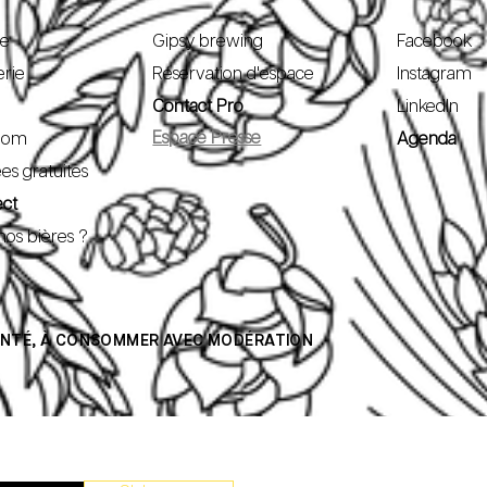
pe
Gipsy brewing
Facebook
erie
Réservation d'espace
Instagram
Contact Pro
LinkedIn
Espace Presse
oom
Agenda
ées gratuites
ect
nos bières ?
SANTÉ, À CONSOMMER AVEC MODÉRATION