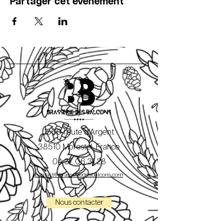
Partager cet événement
1560 route d'Argent
38510 Morestel, France
04 37 06 31 28
contact@brasseriedesbalcons.com
Nous contacter