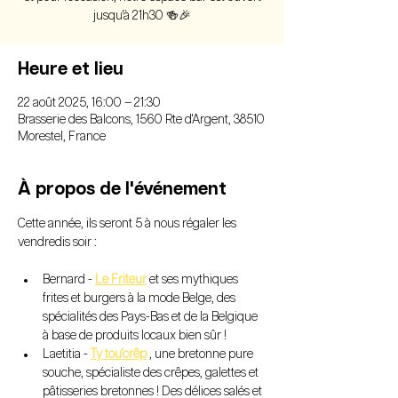
jusqu'à 21h30 🍻🎉
Heure et lieu
22 août 2025, 16:00 – 21:30
Brasserie des Balcons, 1560 Rte d'Argent, 38510
Morestel, France
À propos de l'événement
Cette année, ils seront 5 à nous régaler les 
vendredis soir :
Bernard - 
Le Friteur
 et ses mythiques 
frites et burgers à la mode Belge, des 
spécialités des Pays-Bas et de la Belgique 
à base de produits locaux bien sûr !
Laetitia - 
Ty tou'crêp
 , une bretonne pure 
souche, spécialiste des crêpes, galettes et 
pâtisseries bretonnes ! Des délices salés et 