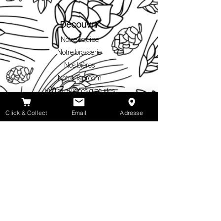
Découvrir
Notre équipe
Notre brasserie
Nos bières
Notre Taproom
Visites guidées gratuites
Click & Collect
Click & Collect
Email
Adresse
Où trouver nos bières ?
Blog
Espace Pro
Gipsy brewing
Réservation d'espace
Contact Pro
Espace Presse