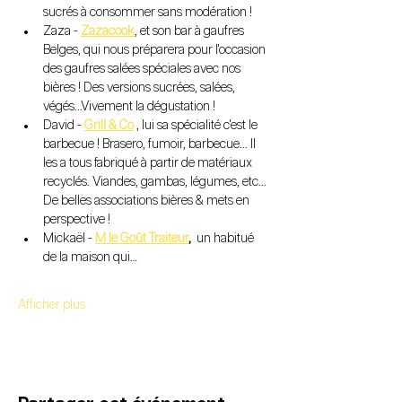
sucrés à consommer sans modération !
Zaza - 
Zazacook
, et son bar à gaufres 
Belges, qui nous préparera pour l'occasion 
des gaufres salées spéciales avec nos 
bières ! Des versions sucrées, salées, 
végés...Vivement la dégustation !
David - 
Grill & Co
 , lui sa spécialité c'est le 
barbecue ! Brasero, fumoir, barbecue... Il 
les a tous fabriqué à partir de matériaux 
recyclés. Viandes, gambas, légumes, etc... 
De belles associations bières & mets en 
perspective !
Mickaël - 
M le Goût Traiteur
,
  un habitué 
de la maison qui…
Afficher plus