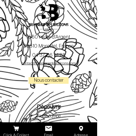
1560 route d'Argent
38510 Morestel, France
04 37 06 31 28
contact@brasseriedesbalcons.com
Nous contacter
Découvrir
Notre équipe
Notre brasserie
Nos bières
Click & Collect
Email
Adresse