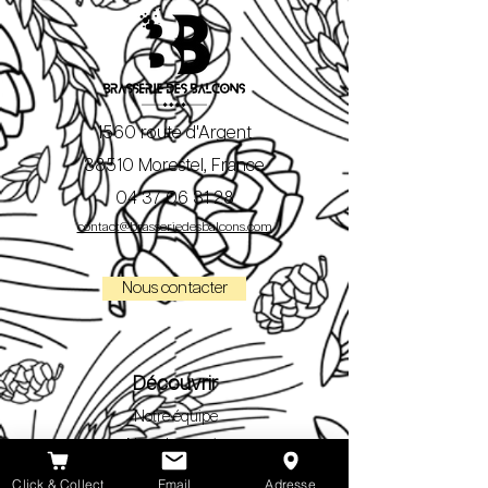
1560 route d'Argent
38510 Morestel, France
04 37 06 31 28
contact@brasseriedesbalcons.com
Nous contacter
Découvrir
Notre équipe
Notre brasserie
Nos bières
Click & Collect
Email
Adresse