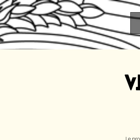
V
Le pro