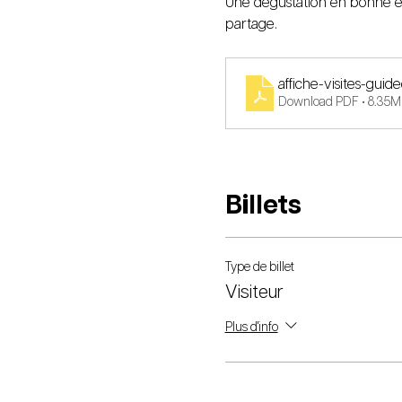
Une dégustation en bonne et
partage.
affiche-visites-gui
Download PDF • 8.35M
Billets
Type de billet
Visiteur
Plus d'info