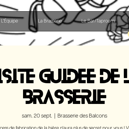
L'Équipe
La Brasserie
Le Bar/Taproom
ISITE GUIDEE DE 
BRASSERIE
sam. 20 sept.
  |  
Brasserie des Balcons
cess de fabrication de la bière n'aura plus de secret pour vous ! V