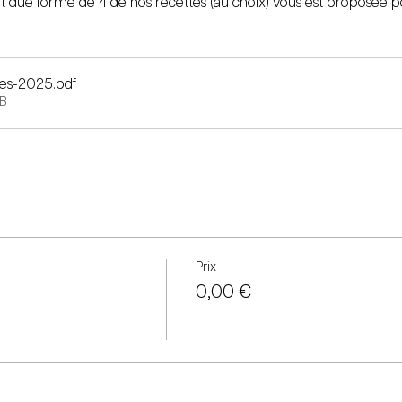
 due forme de 4 de nos recettes (au choix) vous est proposée 
dees-2025
.pdf
B
Prix
0,00 €