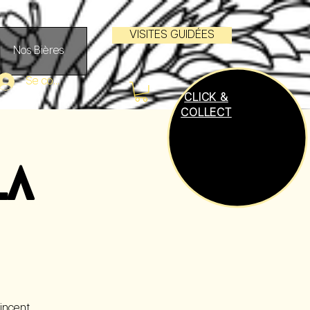
VISITES GUIDÉES
Nos Bières
Se connecter
CLICK &
COLLECT
LA
incent,