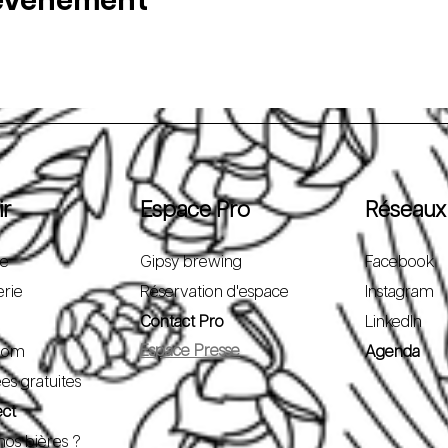
 événement
ir
Espace Pro
Réseaux
pe
Gipsy brewing
Facebook
erie
Réservation d'espace
Instagram
Contact Pro
LinkedIn
Espace Presse
oom
Agenda
ées gratuites
ect
nos bières ?