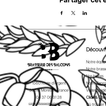
Partager cet
Découvr
Notre équi
Notre brass
Nos bières
1560 route d'Argent
Notre Tapr
38510 Morestel, France
Visites guid
04 37 06 31 28
Click & Coll
contact@brasseriedesbalcons.com
Où trouver 