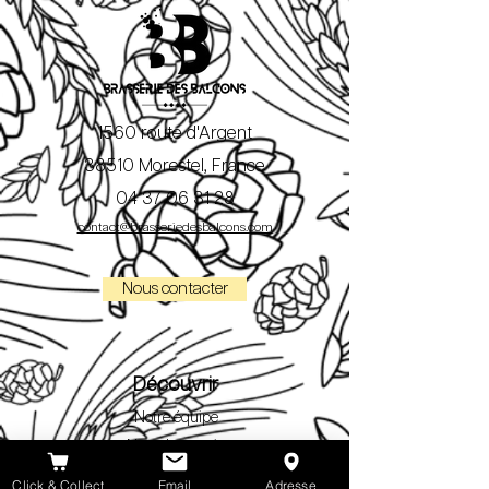
1560 route d'Argent
38510 Morestel, France
04 37 06 31 28
contact@brasseriedesbalcons.com
Nous contacter
Découvrir
Notre équipe
Notre brasserie
Nos bières
Click & Collect
Email
Adresse