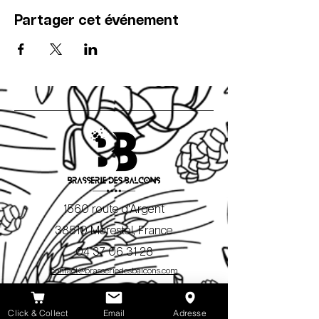
Partager cet événement
1560 route d'Argent
38510 Morestel, France
04 37 06 31 28
contact@brasseriedesbalcons.com
Nous contacter
Click & Collect
Email
Adresse