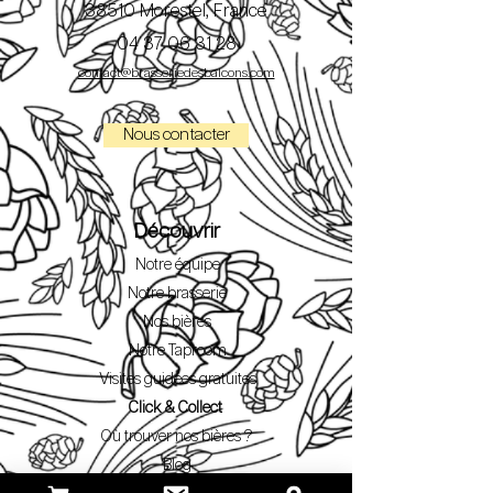
38510 Morestel, France
04 37 06 31 28
contact@brasseriedesbalcons.com
Nous contacter
Découvrir
Notre équipe
Notre brasserie
Nos bières
Notre Taproom
Visites guidées gratuites
Click & Collect
Où trouver nos bières ?
Blog