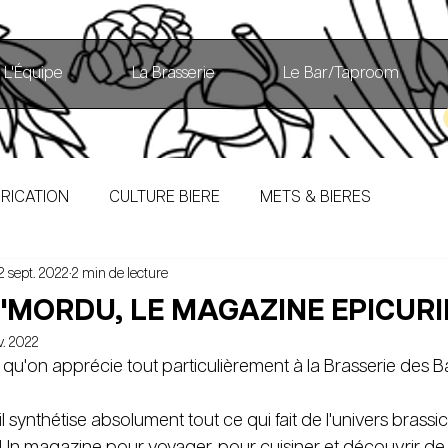
L'Équipe
La Brasserie
Le Bar/Taproom
RICATION
CULTURE BIERE
METS & BIERES
2 sept. 2022
2 min de lecture
"MORDU, LE MAGAZINE EPICURI
v. 2022
qu'on apprécie tout particulièrement à la Brasserie des B
l synthétise absolument tout ce qui fait de l'univers brass
! Un magazine pour voyager, pour cuisiner et découvrir de 