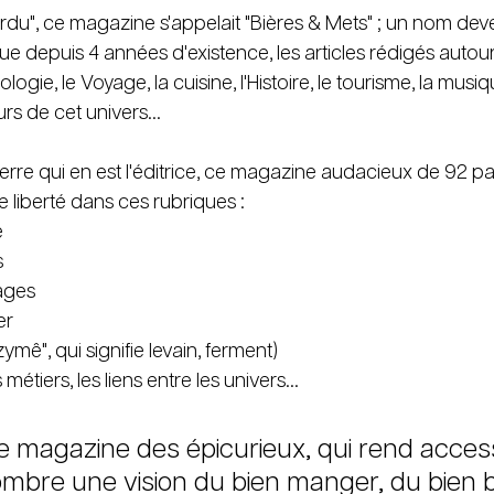
rdu", ce magazine s'appelait "Bières & Mets" ; un nom dev
 depuis 4 années d'existence, les articles rédigés autour 
ologie, le Voyage, la cuisine, l'Histoire, le tourisme, la musiqu
rs de cet univers... 
ierre qui en est l'éditrice, ce magazine audacieux de 92 p
 liberté dans ces rubriques :
e
s
ages
er
mê", qui signifie levain, ferment)
métiers, les liens entre les univers...
le magazine des épicurieux, qui rend access
mbre une vision du bien manger, du bien b