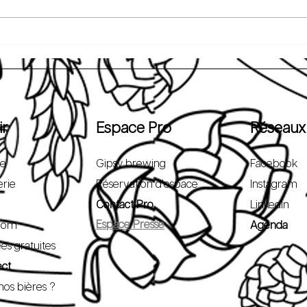
ir
Espace Pro
Réseaux
pe
Gipsy brewing
Facebook
erie
Réservation d'espace
Instagram
Contact Pro
LinkedIn
Espace Presse
oom
Agenda
ées gratuites
ect
nos bières ?