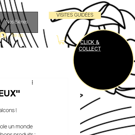
VISITES GUIDÉES
Nos Bières
Se connecter
CLICK &
COLLECT
EUX"
alcons !
icole un monde 
bons produits ; 