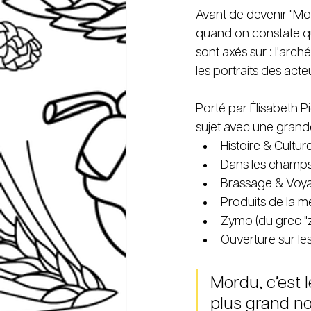
Avant de devenir "Mo
quand on constate que
sont axés sur : l'arché
les portraits des acteu
Porté par Élisabeth P
sujet avec une grande
Histoire & Cultur
Dans les champ
Brassage & Voy
Produits de la m
Zymo (du grec "zy
Ouverture sur les 
Mordu, c’est 
plus grand no