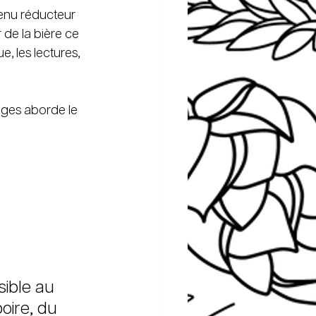
enu réducteur 
de la bière ce 
e, les lectures, 
ages aborde le 
ible au 
oire, du 