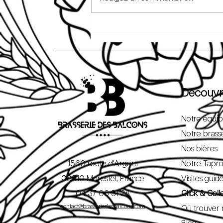
RETOUR SUR UNE SOIRÉE
OU L’ART, LA CUISINE ET LA
BIÈRE ARTISANALE SE
RENCONTRENT.
Découvr
Notre équi
Notre brass
Nos bières
1560 route d'Argent
Notre Tapr
38510 Morestel, France
Visites guid
04 37 06 31 28
Click & Coll
contact@brasseriedesbalcons.com
Où trouver 