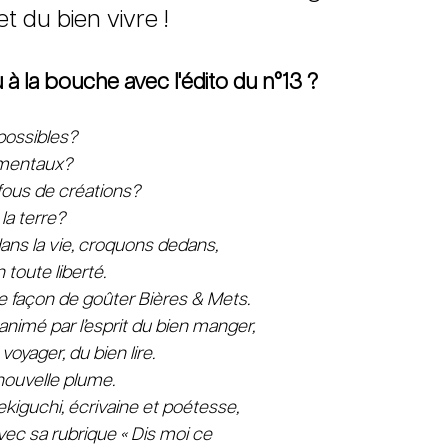
t du bien vivre !
 à la bouche avec l'édito du n°13 ?
possibles?
amentaux?
fous de créations?
la terre?
ns la vie, croquons dedans,
toute liberté.
e façon de goûter Bières & Mets.
nimé par l’esprit du bien manger,
voyager, du bien lire.
nouvelle plume.
kiguchi, écrivaine et poétesse,
avec sa rubrique « Dis moi ce