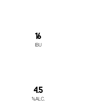
16
IBU
4.5
%ALC.