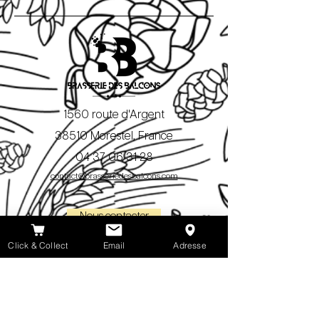
1560 route d'Argent
38510 Morestel, France
04 37 06 31 28
contact@brasseriedesbalcons.com
Nous contacter
Click & Collect
Email
Adresse
Découvrir
Notre équipe